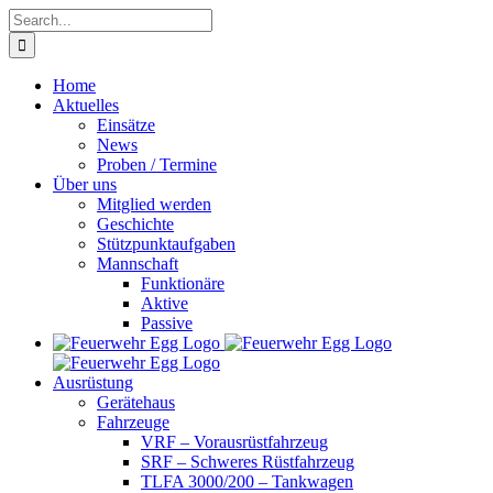
Skip
Search
to
for:
content
Home
Aktuelles
Einsätze
News
Proben / Termine
Über uns
Mitglied werden
Geschichte
Stützpunktaufgaben
Mannschaft
Funktionäre
Aktive
Passive
Ausrüstung
Gerätehaus
Fahrzeuge
VRF – Vorausrüstfahrzeug
SRF – Schweres Rüstfahrzeug
TLFA 3000/200 – Tankwagen