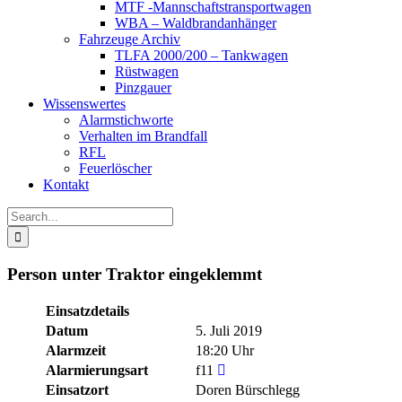
MTF -Mannschaftstransportwagen
WBA – Waldbrandanhänger
Fahrzeuge Archiv
TLFA 2000/200 – Tankwagen
Rüstwagen
Pinzgauer
Wissenswertes
Alarmstichworte
Verhalten im Brandfall
RFL
Feuerlöscher
Kontakt
Search
for:
Person unter Traktor eingeklemmt
Einsatzdetails
Datum
5. Juli 2019
Alarmzeit
18:20 Uhr
Alarmierungsart
f11
Einsatzort
Doren Bürschlegg