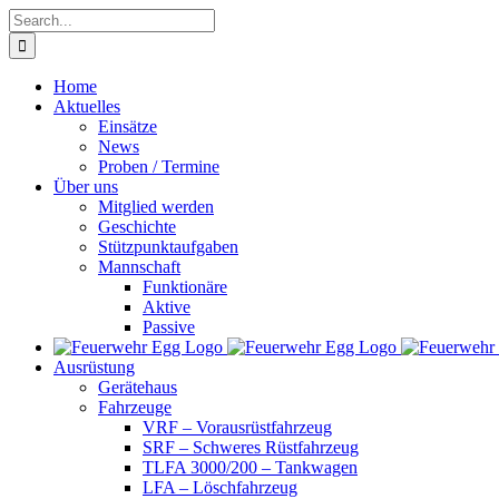
Skip
Search
to
for:
content
Home
Aktuelles
Einsätze
News
Proben / Termine
Über uns
Mitglied werden
Geschichte
Stützpunktaufgaben
Mannschaft
Funktionäre
Aktive
Passive
Ausrüstung
Gerätehaus
Fahrzeuge
VRF – Vorausrüstfahrzeug
SRF – Schweres Rüstfahrzeug
TLFA 3000/200 – Tankwagen
LFA – Löschfahrzeug