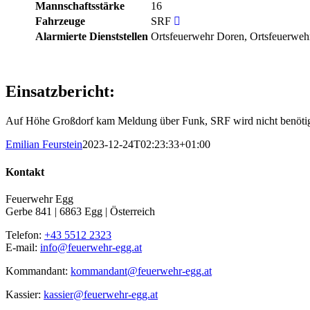
Mannschaftsstärke
16
Fahrzeuge
SRF
Alarmierte Dienststellen
Ortsfeuerwehr Doren, Ortsfeuerwehr
Einsatzbericht:
Auf Höhe Großdorf kam Meldung über Funk, SRF wird nicht benötig
Emilian Feurstein
2023-12-24T02:23:33+01:00
Kontakt
Feuerwehr Egg
Gerbe 841 | 6863 Egg | Österreich
Telefon:
+43 5512 2323
E-mail:
info@feuerwehr-egg.at
Kommandant:
kommandant@feuerwehr-egg.at
Kassier:
kassier@feuerwehr-egg.at