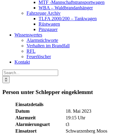
MTF -Mannschaftstransportwagen
WBA – Waldbrandanhänger
Fahrzeuge Archiv
TLFA 2000/200 – Tankwagen
Rüstwagen
Pinzgauer
Wissenswertes
Alarmstichworte
Verhalten im Brandfall
RFL
Feuerlöscher
Kontakt
Search
for:
Person unter Schlepper eingeklemmt
Einsatzdetails
Datum
18. Mai 2023
Alarmzeit
19:15 Uhr
Alarmierungsart
t3
Einsatzort
Schwarzenberg Moos