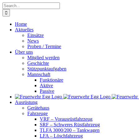
Skip
Search
to
for:
content
Home
Aktuelles
Einsätze
News
Proben / Termine
Über uns
Mitglied werden
Geschichte
Stützpunktaufgaben
Mannschaft
Funktionäre
Aktive
Passive
Ausrüstung
Gerätehaus
Fahrzeuge
VRF – Vorausrüstfahrzeug
SRF – Schweres Rüstfahrzeug
TLFA 3000/200 – Tankwagen
LFA – Löschfahrzeug