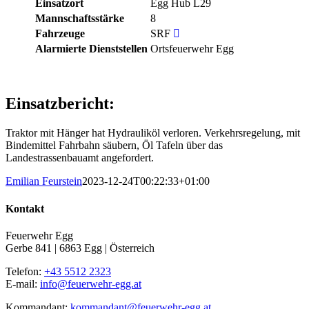
Einsatzort
Egg Hub L29
Mannschaftsstärke
8
Fahrzeuge
SRF
Alarmierte Dienststellen
Ortsfeuerwehr Egg
Einsatzbericht:
Traktor mit Hänger hat Hydrauliköl verloren. Verkehrsregelung, mit
Bindemittel Fahrbahn säubern, Öl Tafeln über das
Landestrassenbauamt angefordert.
Emilian Feurstein
2023-12-24T00:22:33+01:00
Kontakt
Feuerwehr Egg
Gerbe 841 | 6863 Egg | Österreich
Telefon:
+43 5512 2323
E-mail:
info@feuerwehr-egg.at
Kommandant:
kommandant@feuerwehr-egg.at