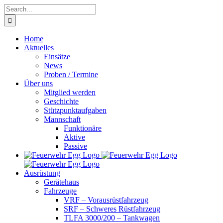
Skip
Search
to
for:
content
Home
Aktuelles
Einsätze
News
Proben / Termine
Über uns
Mitglied werden
Geschichte
Stützpunktaufgaben
Mannschaft
Funktionäre
Aktive
Passive
Ausrüstung
Gerätehaus
Fahrzeuge
VRF – Vorausrüstfahrzeug
SRF – Schweres Rüstfahrzeug
TLFA 3000/200 – Tankwagen