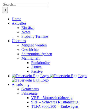
Skip
Search
to
for:
content
Home
Aktuelles
Einsätze
News
Proben / Termine
Über uns
Mitglied werden
Geschichte
Stützpunktaufgaben
Mannschaft
Funktionäre
Aktive
Passive
Ausrüstung
Gerätehaus
Fahrzeuge
VRF – Vorausrüstfahrzeug
SRF – Schweres Rüstfahrzeug
TLFA 3000/200 – Tankwagen