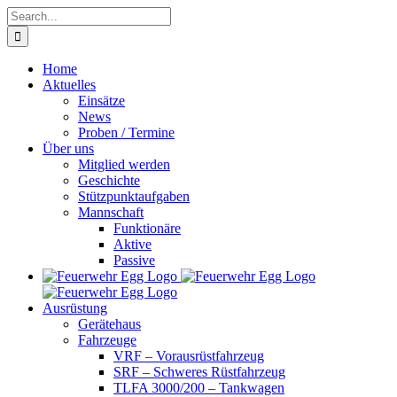
Skip
Search
to
for:
content
Home
Aktuelles
Einsätze
News
Proben / Termine
Über uns
Mitglied werden
Geschichte
Stützpunktaufgaben
Mannschaft
Funktionäre
Aktive
Passive
Ausrüstung
Gerätehaus
Fahrzeuge
VRF – Vorausrüstfahrzeug
SRF – Schweres Rüstfahrzeug
TLFA 3000/200 – Tankwagen