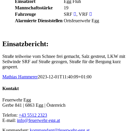
Einsatzort
Egg Fluh
Mannschaftsstärke
19
Fahrzeuge
SRF
, VRF
Alarmierte Dienststellen
Ortsfeuerwehr Egg
Einsatzbericht:
Straße teilweise vom Schnee frei gemacht, Salz gestreut, LKW mit
Seilwinde SRF auf Straße gezogen, Straße für die Bergung kurz
gesperrt.
Mathias Hammerer
2023-12-01T11:40:09+01:00
Kontakt
Feuerwehr Egg
Gerbe 841 | 6863 Egg | Österreich
Telefon:
+43 5512 2323
E-mail:
info@feuerwehr-egg.at
Kommandant:
kommandant@feuerwehr-egg.at