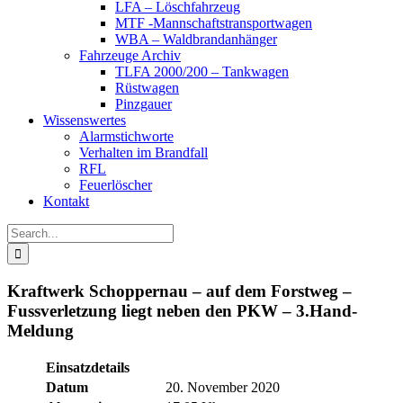
LFA – Löschfahrzeug
MTF -Mannschaftstransportwagen
WBA – Waldbrandanhänger
Fahrzeuge Archiv
TLFA 2000/200 – Tankwagen
Rüstwagen
Pinzgauer
Wissenswertes
Alarmstichworte
Verhalten im Brandfall
RFL
Feuerlöscher
Kontakt
Search
for:
Kraftwerk Schoppernau – auf dem Forstweg –
Fussverletzung liegt neben den PKW – 3.Hand-
Meldung
Einsatzdetails
Datum
20. November 2020