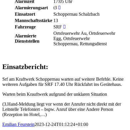
Alarmzeit
17:05 Uhr
Alarmierungsart
t3
Einsatzort
Schoppernau Schalzbach
Mannschaftsstärke
13
Fahrzeuge
SRF
Ortsfeuerwehr Au, Ortsfeuerwehr
Alarmierte
Egg, Ortsfeuerwehr
Dienststellen
Schoppernau, Rettungsdienst
Einsatzbericht:
Srf am Kraftwerk Schoppernau warten auf weitere Befehle. Keine
weiteren Aufgaben für SRF 17.40 Uhr Rückfahrt ins Gerätehaus.
Warten beim Krauftwerk aufgrund der unklaren Situation
(3.Hand-Meldung liegt vor wenn der Anrufer nicht direkt mit der
Leitstelle Telefoniert – bspw. Anruf über eine Andere Person
(Rezeption im Hotel,…)
Emilian Feurstein
2023-12-24T01:12:24+01:00