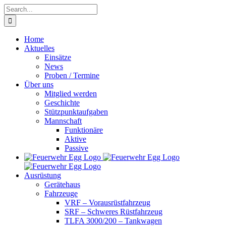
Skip
Search
to
for:
content
Home
Aktuelles
Einsätze
News
Proben / Termine
Über uns
Mitglied werden
Geschichte
Stützpunktaufgaben
Mannschaft
Funktionäre
Aktive
Passive
Ausrüstung
Gerätehaus
Fahrzeuge
VRF – Vorausrüstfahrzeug
SRF – Schweres Rüstfahrzeug
TLFA 3000/200 – Tankwagen