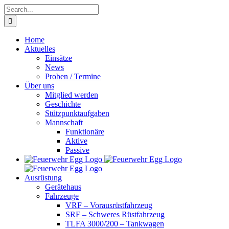
Skip
Search
to
for:
content
Home
Aktuelles
Einsätze
News
Proben / Termine
Über uns
Mitglied werden
Geschichte
Stützpunktaufgaben
Mannschaft
Funktionäre
Aktive
Passive
Ausrüstung
Gerätehaus
Fahrzeuge
VRF – Vorausrüstfahrzeug
SRF – Schweres Rüstfahrzeug
TLFA 3000/200 – Tankwagen