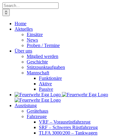
Skip
Search
to
for:
content
Home
Aktuelles
Einsätze
News
Proben / Termine
Über uns
Mitglied werden
Geschichte
Stützpunktaufgaben
Mannschaft
Funktionäre
Aktive
Passive
Ausrüstung
Gerätehaus
Fahrzeuge
VRF – Vorausrüstfahrzeug
SRF – Schweres Rüstfahrzeug
TLFA 3000/200 – Tankwagen