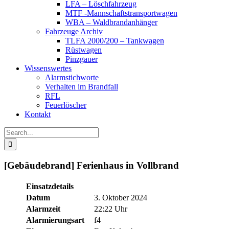
LFA – Löschfahrzeug
MTF -Mannschaftstransportwagen
WBA – Waldbrandanhänger
Fahrzeuge Archiv
TLFA 2000/200 – Tankwagen
Rüstwagen
Pinzgauer
Wissenswertes
Alarmstichworte
Verhalten im Brandfall
RFL
Feuerlöscher
Kontakt
Search
for:
[Gebäudebrand] Ferienhaus in Vollbrand
Einsatzdetails
Datum
3. Oktober 2024
Alarmzeit
22:22 Uhr
Alarmierungsart
f4