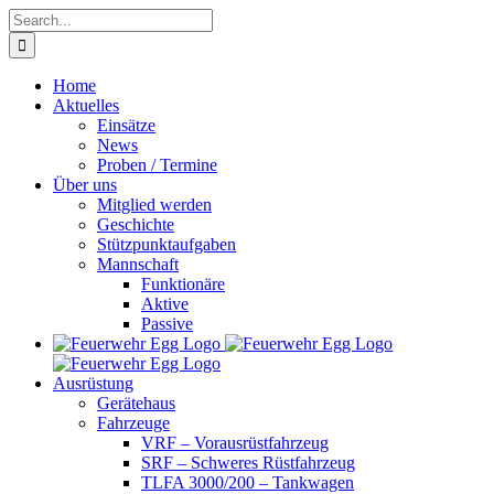
Skip
Search
to
for:
content
Home
Aktuelles
Einsätze
News
Proben / Termine
Über uns
Mitglied werden
Geschichte
Stützpunktaufgaben
Mannschaft
Funktionäre
Aktive
Passive
Ausrüstung
Gerätehaus
Fahrzeuge
VRF – Vorausrüstfahrzeug
SRF – Schweres Rüstfahrzeug
TLFA 3000/200 – Tankwagen