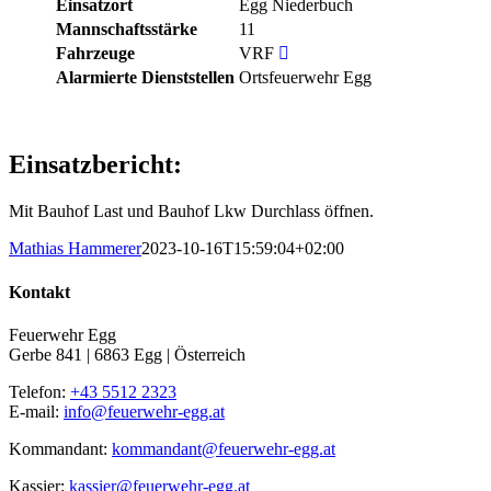
Einsatzort
Egg Niederbuch
Mannschaftsstärke
11
Fahrzeuge
VRF
Alarmierte Dienststellen
Ortsfeuerwehr Egg
Einsatzbericht:
Mit Bauhof Last und Bauhof Lkw Durchlass öffnen.
Mathias Hammerer
2023-10-16T15:59:04+02:00
Kontakt
Feuerwehr Egg
Gerbe 841 | 6863 Egg | Österreich
Telefon:
+43 5512 2323
E-mail:
info@feuerwehr-egg.at
Kommandant:
kommandant@feuerwehr-egg.at
Kassier:
kassier@feuerwehr-egg.at