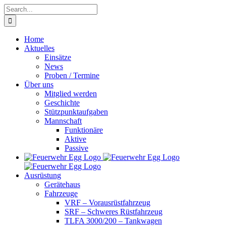
Skip
Search
to
for:
content
Home
Aktuelles
Einsätze
News
Proben / Termine
Über uns
Mitglied werden
Geschichte
Stützpunktaufgaben
Mannschaft
Funktionäre
Aktive
Passive
Ausrüstung
Gerätehaus
Fahrzeuge
VRF – Vorausrüstfahrzeug
SRF – Schweres Rüstfahrzeug
TLFA 3000/200 – Tankwagen