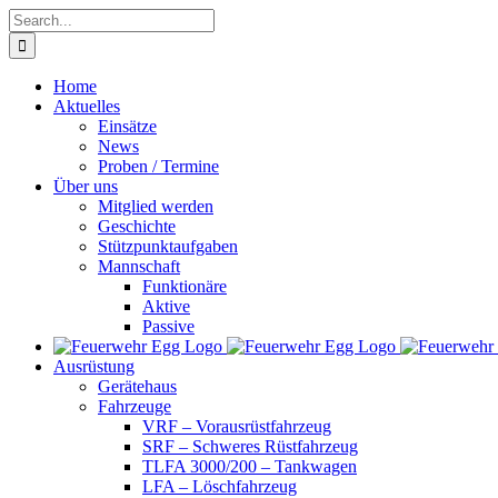
Skip
Search
to
for:
content
Home
Aktuelles
Einsätze
News
Proben / Termine
Über uns
Mitglied werden
Geschichte
Stützpunktaufgaben
Mannschaft
Funktionäre
Aktive
Passive
Ausrüstung
Gerätehaus
Fahrzeuge
VRF – Vorausrüstfahrzeug
SRF – Schweres Rüstfahrzeug
TLFA 3000/200 – Tankwagen
LFA – Löschfahrzeug