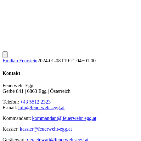
Emilian Feurstein
2024-01-08T19:21:04+01:00
Kontakt
Feuerwehr Egg
Gerbe 841 | 6863 Egg | Österreich
Telefon:
+43 5512 2323
E-mail:
info@feuerwehr-egg.at
Kommandant:
kommandant@feuerwehr-egg.at
Kassier:
kassier@feuerwehr-egg.at
Gerätewart:
geraetewart@feuerwehr-egg.at