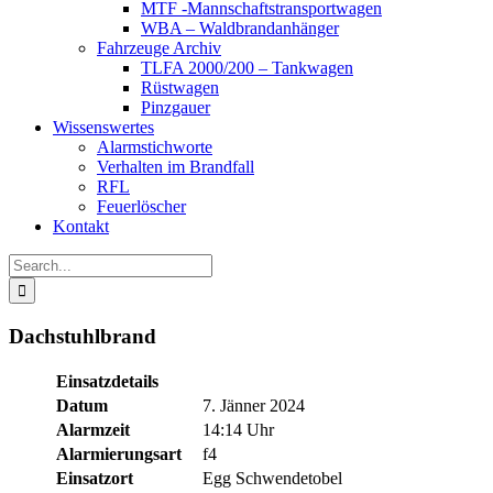
MTF -Mannschaftstransportwagen
WBA – Waldbrandanhänger
Fahrzeuge Archiv
TLFA 2000/200 – Tankwagen
Rüstwagen
Pinzgauer
Wissenswertes
Alarmstichworte
Verhalten im Brandfall
RFL
Feuerlöscher
Kontakt
Search
for:
Dachstuhlbrand
Einsatzdetails
Datum
7. Jänner 2024
Alarmzeit
14:14 Uhr
Alarmierungsart
f4
Einsatzort
Egg Schwendetobel