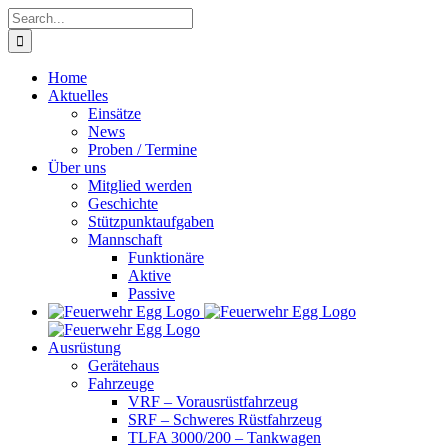
Skip
Search
to
for:
content
Home
Aktuelles
Einsätze
News
Proben / Termine
Über uns
Mitglied werden
Geschichte
Stützpunktaufgaben
Mannschaft
Funktionäre
Aktive
Passive
Ausrüstung
Gerätehaus
Fahrzeuge
VRF – Vorausrüstfahrzeug
SRF – Schweres Rüstfahrzeug
TLFA 3000/200 – Tankwagen