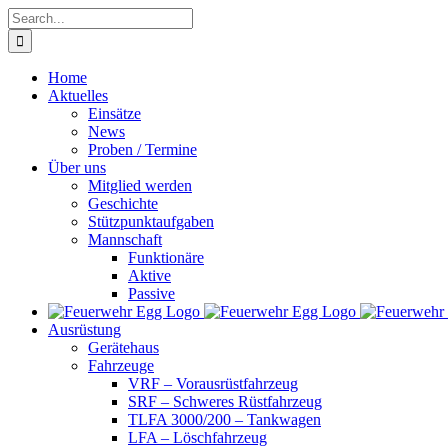
Skip
Search
to
for:
content
Home
Aktuelles
Einsätze
News
Proben / Termine
Über uns
Mitglied werden
Geschichte
Stützpunktaufgaben
Mannschaft
Funktionäre
Aktive
Passive
Ausrüstung
Gerätehaus
Fahrzeuge
VRF – Vorausrüstfahrzeug
SRF – Schweres Rüstfahrzeug
TLFA 3000/200 – Tankwagen
LFA – Löschfahrzeug