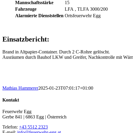
Mannschaftsstärke
15
Fahrzeuge
LFA
, TLFA 3000/200
Alarmierte Dienststellen
Ortsfeuerwehr Egg
Einsatzbericht:
Brand in Altpapier-Container. Durch 2 C-Rohre gelöscht.
Ausräumen durch Bauhof LKW und Greifer, Nachkontrolle mit Wär
No Caption
No Caption
No Caption
Mathias Hammerer
2025-01-23T07:01:17+01:00
Kontakt
Feuerwehr Egg
Gerbe 841 | 6863 Egg | Österreich
Telefon:
+43 5512 2323
E-mail:
info@feuerwehr-egg.at