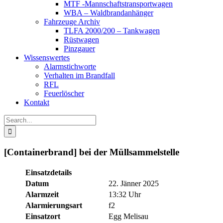
MTF -Mannschaftstransportwagen
WBA – Waldbrandanhänger
Fahrzeuge Archiv
TLFA 2000/200 – Tankwagen
Rüstwagen
Pinzgauer
Wissenswertes
Alarmstichworte
Verhalten im Brandfall
RFL
Feuerlöscher
Kontakt
Search
for:
[Containerbrand] bei der Müllsammelstelle
Einsatzdetails
Datum
22. Jänner 2025
Alarmzeit
13:32 Uhr
Alarmierungsart
f2
Einsatzort
Egg Melisau