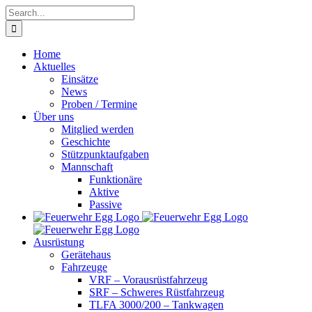
Skip
Search
to
for:
content
Home
Aktuelles
Einsätze
News
Proben / Termine
Über uns
Mitglied werden
Geschichte
Stützpunktaufgaben
Mannschaft
Funktionäre
Aktive
Passive
Ausrüstung
Gerätehaus
Fahrzeuge
VRF – Vorausrüstfahrzeug
SRF – Schweres Rüstfahrzeug
TLFA 3000/200 – Tankwagen