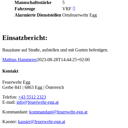
Mannschaftsstärke
5
Fahrzeuge
VRF
Alarmierte Dienststellen
Ortsfeuerwehr Egg
Einsatzbericht:
Bauzäune auf Straße, aufstellen und mit Gurten befestigen.
Mathias Hammerer
2023-08-28T14:44:25+02:00
Kontakt
Feuerwehr Egg
Gerbe 841 | 6863 Egg | Österreich
Telefon:
+43 5512 2323
E-mail:
info@feuerwehr-egg.at
Kommandant:
kommandant@feuerwehr-egg.at
Kassier:
kassier@feuerwehr-egg.at