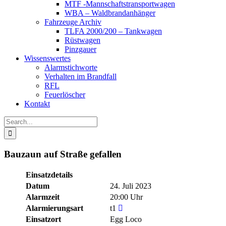
MTF -Mannschaftstransportwagen
WBA – Waldbrandanhänger
Fahrzeuge Archiv
TLFA 2000/200 – Tankwagen
Rüstwagen
Pinzgauer
Wissenswertes
Alarmstichworte
Verhalten im Brandfall
RFL
Feuerlöscher
Kontakt
Search
for:
Bauzaun auf Straße gefallen
Einsatzdetails
Datum
24. Juli 2023
Alarmzeit
20:00 Uhr
Alarmierungsart
t1
Einsatzort
Egg Loco