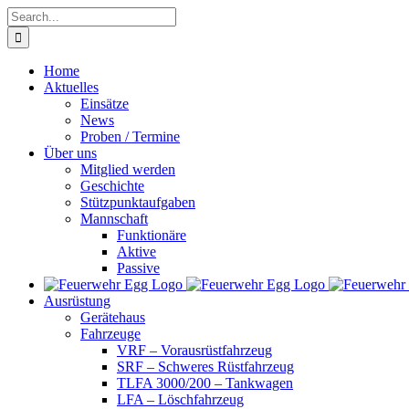
Skip
Search
to
for:
content
Home
Aktuelles
Einsätze
News
Proben / Termine
Über uns
Mitglied werden
Geschichte
Stützpunktaufgaben
Mannschaft
Funktionäre
Aktive
Passive
Ausrüstung
Gerätehaus
Fahrzeuge
VRF – Vorausrüstfahrzeug
SRF – Schweres Rüstfahrzeug
TLFA 3000/200 – Tankwagen
LFA – Löschfahrzeug