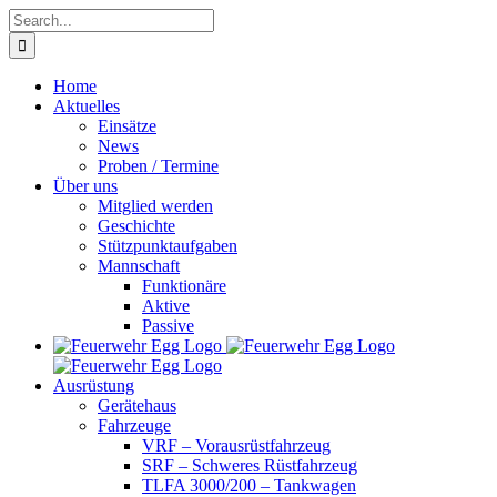
Skip
Search
to
for:
content
Home
Aktuelles
Einsätze
News
Proben / Termine
Über uns
Mitglied werden
Geschichte
Stützpunktaufgaben
Mannschaft
Funktionäre
Aktive
Passive
Ausrüstung
Gerätehaus
Fahrzeuge
VRF – Vorausrüstfahrzeug
SRF – Schweres Rüstfahrzeug
TLFA 3000/200 – Tankwagen