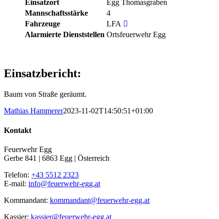
Einsatzort
Egg Thomasgraben
Mannschaftsstärke
4
Fahrzeuge
LFA
Alarmierte Dienststellen
Ortsfeuerwehr Egg
Einsatzbericht:
Baum von Straße geräumt.
Mathias Hammerer
2023-11-02T14:50:51+01:00
Kontakt
Feuerwehr Egg
Gerbe 841 | 6863 Egg | Österreich
Telefon:
+43 5512 2323
E-mail:
info@feuerwehr-egg.at
Kommandant:
kommandant@feuerwehr-egg.at
Kassier:
kassier@feuerwehr-egg.at