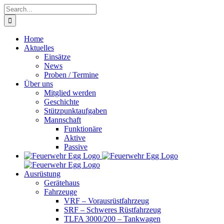
Skip
Search
to
for:
content
Home
Aktuelles
Einsätze
News
Proben / Termine
Über uns
Mitglied werden
Geschichte
Stützpunktaufgaben
Mannschaft
Funktionäre
Aktive
Passive
Ausrüstung
Gerätehaus
Fahrzeuge
VRF – Vorausrüstfahrzeug
SRF – Schweres Rüstfahrzeug
TLFA 3000/200 – Tankwagen