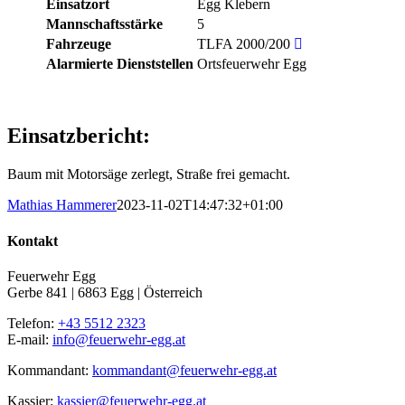
Einsatzort
Egg Klebern
Mannschaftsstärke
5
Fahrzeuge
TLFA 2000/200
Alarmierte Dienststellen
Ortsfeuerwehr Egg
Einsatzbericht:
Baum mit Motorsäge zerlegt, Straße frei gemacht.
Mathias Hammerer
2023-11-02T14:47:32+01:00
Kontakt
Feuerwehr Egg
Gerbe 841 | 6863 Egg | Österreich
Telefon:
+43 5512 2323
E-mail:
info@feuerwehr-egg.at
Kommandant:
kommandant@feuerwehr-egg.at
Kassier:
kassier@feuerwehr-egg.at