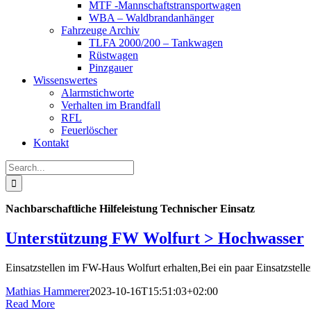
MTF -Mannschaftstransportwagen
WBA – Waldbrandanhänger
Fahrzeuge Archiv
TLFA 2000/200 – Tankwagen
Rüstwagen
Pinzgauer
Wissenswertes
Alarmstichworte
Verhalten im Brandfall
RFL
Feuerlöscher
Kontakt
Search
for:
Nachbarschaftliche Hilfeleistung Technischer Einsatz
Unterstützung FW Wolfurt > Hochwasser
Einsatzstellen im FW-Haus Wolfurt erhalten,Bei ein paar Einsatzstellen
Mathias Hammerer
2023-10-16T15:51:03+02:00
Read More