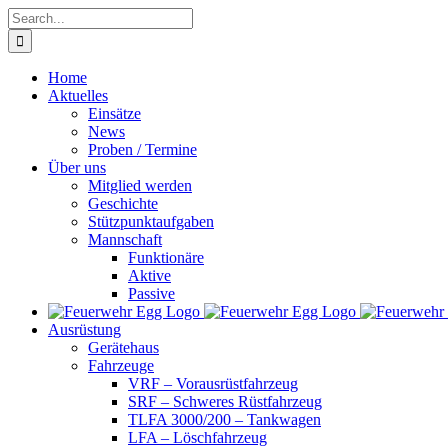
Skip
Search
to
for:
content
Home
Aktuelles
Einsätze
News
Proben / Termine
Über uns
Mitglied werden
Geschichte
Stützpunktaufgaben
Mannschaft
Funktionäre
Aktive
Passive
Ausrüstung
Gerätehaus
Fahrzeuge
VRF – Vorausrüstfahrzeug
SRF – Schweres Rüstfahrzeug
TLFA 3000/200 – Tankwagen
LFA – Löschfahrzeug