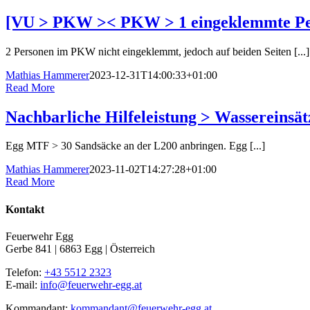
[VU > PKW >< PKW > 1 eingeklemmte Pe
2 Personen im PKW nicht eingeklemmt, jedoch auf beiden Seiten [...]
Mathias Hammerer
2023-12-31T14:00:33+01:00
Read More
Nachbarliche Hilfeleistung > Wassereinsä
Egg MTF > 30 Sandsäcke an der L200 anbringen. Egg [...]
Mathias Hammerer
2023-11-02T14:27:28+01:00
Read More
Kontakt
Feuerwehr Egg
Gerbe 841 | 6863 Egg | Österreich
Telefon:
+43 5512 2323
E-mail:
info@feuerwehr-egg.at
Kommandant:
kommandant@feuerwehr-egg.at