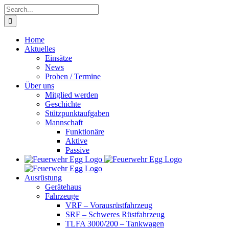
Skip
Search
to
for:
content
Home
Aktuelles
Einsätze
News
Proben / Termine
Über uns
Mitglied werden
Geschichte
Stützpunktaufgaben
Mannschaft
Funktionäre
Aktive
Passive
Ausrüstung
Gerätehaus
Fahrzeuge
VRF – Vorausrüstfahrzeug
SRF – Schweres Rüstfahrzeug
TLFA 3000/200 – Tankwagen