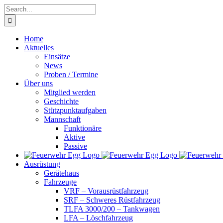
Skip
Search
to
for:
content
Home
Aktuelles
Einsätze
News
Proben / Termine
Über uns
Mitglied werden
Geschichte
Stützpunktaufgaben
Mannschaft
Funktionäre
Aktive
Passive
Ausrüstung
Gerätehaus
Fahrzeuge
VRF – Vorausrüstfahrzeug
SRF – Schweres Rüstfahrzeug
TLFA 3000/200 – Tankwagen
LFA – Löschfahrzeug