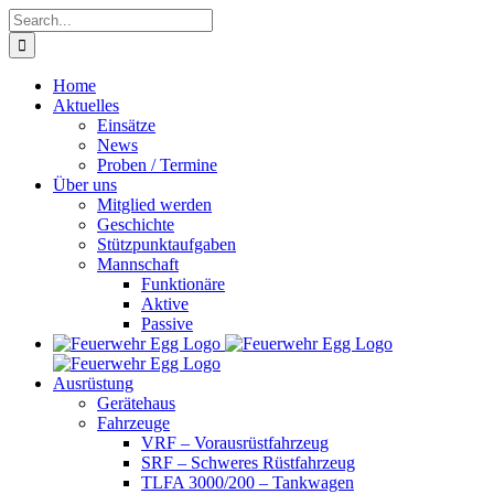
Skip
Search
to
for:
content
Home
Aktuelles
Einsätze
News
Proben / Termine
Über uns
Mitglied werden
Geschichte
Stützpunktaufgaben
Mannschaft
Funktionäre
Aktive
Passive
Ausrüstung
Gerätehaus
Fahrzeuge
VRF – Vorausrüstfahrzeug
SRF – Schweres Rüstfahrzeug
TLFA 3000/200 – Tankwagen