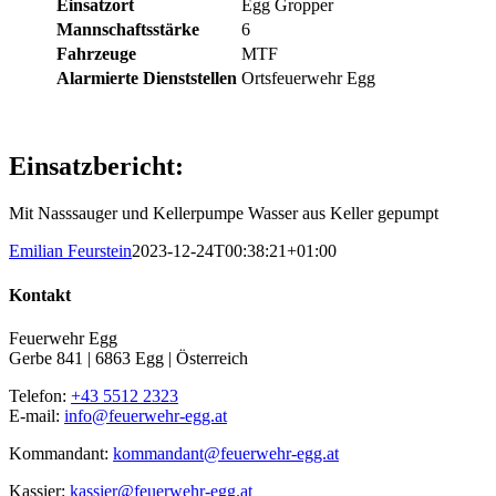
Einsatzort
Egg Gropper
Mannschaftsstärke
6
Fahrzeuge
MTF
Alarmierte Dienststellen
Ortsfeuerwehr Egg
Einsatzbericht:
Mit Nasssauger und Kellerpumpe Wasser aus Keller gepumpt
Emilian Feurstein
2023-12-24T00:38:21+01:00
Kontakt
Feuerwehr Egg
Gerbe 841 | 6863 Egg | Österreich
Telefon:
+43 5512 2323
E-mail:
info@feuerwehr-egg.at
Kommandant:
kommandant@feuerwehr-egg.at
Kassier:
kassier@feuerwehr-egg.at