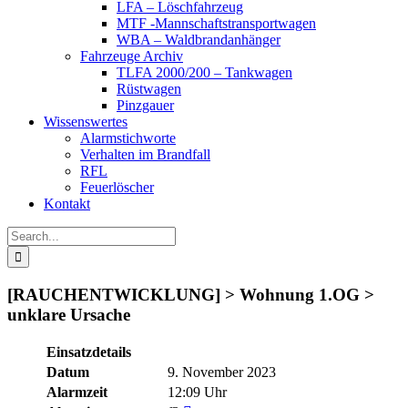
LFA – Löschfahrzeug
MTF -Mannschaftstransportwagen
WBA – Waldbrandanhänger
Fahrzeuge Archiv
TLFA 2000/200 – Tankwagen
Rüstwagen
Pinzgauer
Wissenswertes
Alarmstichworte
Verhalten im Brandfall
RFL
Feuerlöscher
Kontakt
Search
for:
[RAUCHENTWICKLUNG] > Wohnung 1.OG >
unklare Ursache
Einsatzdetails
Datum
9. November 2023
Alarmzeit
12:09 Uhr