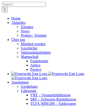
Skip
Search
to
for:
content
Home
Aktuelles
Einsätze
News
Proben / Termine
Über uns
Mitglied werden
Geschichte
Stützpunktaufgaben
Mannschaft
Funktionäre
Aktive
Passive
Ausrüstung
Gerätehaus
Fahrzeuge
VRF – Vorausrüstfahrzeug
SRF – Schweres Rüstfahrzeug
TLFA 3000/200 – Tankwagen