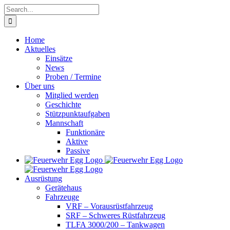
Skip
Search
to
for:
content
Home
Aktuelles
Einsätze
News
Proben / Termine
Über uns
Mitglied werden
Geschichte
Stützpunktaufgaben
Mannschaft
Funktionäre
Aktive
Passive
Ausrüstung
Gerätehaus
Fahrzeuge
VRF – Vorausrüstfahrzeug
SRF – Schweres Rüstfahrzeug
TLFA 3000/200 – Tankwagen