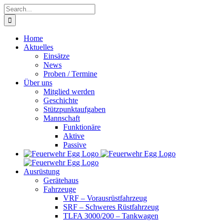
Skip
Search
to
for:
content
Home
Aktuelles
Einsätze
News
Proben / Termine
Über uns
Mitglied werden
Geschichte
Stützpunktaufgaben
Mannschaft
Funktionäre
Aktive
Passive
Ausrüstung
Gerätehaus
Fahrzeuge
VRF – Vorausrüstfahrzeug
SRF – Schweres Rüstfahrzeug
TLFA 3000/200 – Tankwagen