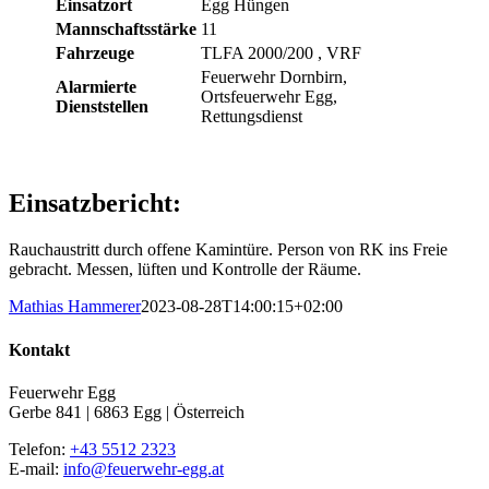
Einsatzort
Egg Hüngen
Mannschaftsstärke
11
Fahrzeuge
TLFA 2000/200
, VRF
Feuerwehr Dornbirn,
Alarmierte
Ortsfeuerwehr Egg,
Dienststellen
Rettungsdienst
Einsatzbericht:
Rauchaustritt durch offene Kamintüre. Person von RK ins Freie
gebracht. Messen, lüften und Kontrolle der Räume.
Mathias Hammerer
2023-08-28T14:00:15+02:00
Kontakt
Feuerwehr Egg
Gerbe 841 | 6863 Egg | Österreich
Telefon:
+43 5512 2323
E-mail:
info@feuerwehr-egg.at