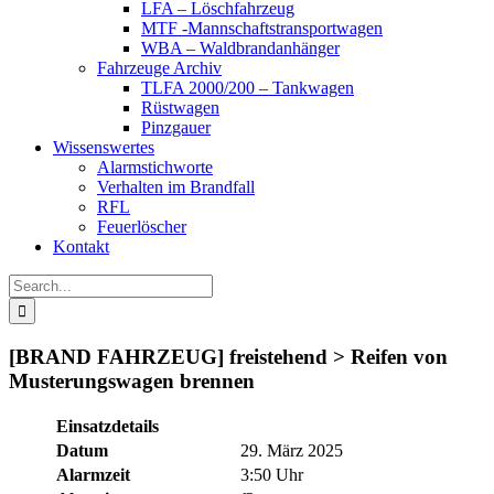
LFA – Löschfahrzeug
MTF -Mannschaftstransportwagen
WBA – Waldbrandanhänger
Fahrzeuge Archiv
TLFA 2000/200 – Tankwagen
Rüstwagen
Pinzgauer
Wissenswertes
Alarmstichworte
Verhalten im Brandfall
RFL
Feuerlöscher
Kontakt
Search
for:
[BRAND FAHRZEUG] freistehend > Reifen von
Musterungswagen brennen
Einsatzdetails
Datum
29. März 2025
Alarmzeit
3:50 Uhr