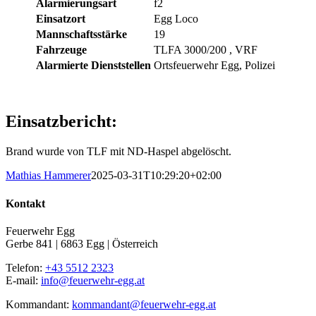
Alarmierungsart
f2
Einsatzort
Egg Loco
Mannschaftsstärke
19
Fahrzeuge
TLFA 3000/200
, VRF
Alarmierte Dienststellen
Ortsfeuerwehr Egg, Polizei
Einsatzbericht:
Brand wurde von TLF mit ND-Haspel abgelöscht.
Mathias Hammerer
2025-03-31T10:29:20+02:00
Kontakt
Feuerwehr Egg
Gerbe 841 | 6863 Egg | Österreich
Telefon:
+43 5512 2323
E-mail:
info@feuerwehr-egg.at
Kommandant:
kommandant@feuerwehr-egg.at