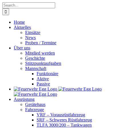
Skip
Search
to
for:
content
Home
Aktuelles
Einsätze
News
Proben / Termine
Über uns
Mitglied werden
Geschichte
Stützpunktaufgaben
Mannschaft
Funktionäre
Aktive
Passive
Ausrüstung
Gerätehaus
Fahrzeuge
VRF – Vorausrüstfahrzeug
SRF – Schweres Rüstfahrzeug
TLFA 3000/200 – Tankwagen