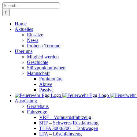
Skip
Search
to
for:
content
Home
Aktuelles
Einsätze
News
Proben / Termine
Über uns
Mitglied werden
Geschichte
Stützpunktaufgaben
Mannschaft
Funktionäre
Aktive
Passive
Ausrüstung
Gerätehaus
Fahrzeuge
VRF – Vorausrüstfahrzeug
SRF – Schweres Rüstfahrzeug
TLFA 3000/200 – Tankwagen
LFA – Löschfahrzeug